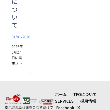
に
路設
計、物
つ
理設計
い
から
て
01/07/2026
2026年
5月27
日に実
施され
た日本
のパー
トナー
企業代
表団に
ホーム
TFOについて
よる視
SERVICES
採用情報
察・訪
Facebook
指示された仕事をこなすだけで
問は、