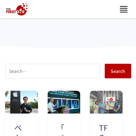
ベ
「
TF