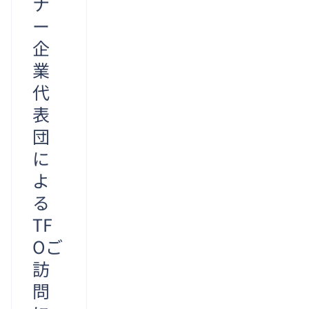
ナ
による
350人
ー
と、マ
の受賞
ーベ
企
者の中
ル・ベ
から
業
トナム
「特別
代
には国
優秀
内で採
表
賞」50
用され
人の一
団
た600
人に選
人以上
に
ばれ
の技術
た。こ
よ
者が在
れによ
る
籍して
り、ベ
いる。
TF
トナム
彼らは
人学生
Oご
アーキ
とし
テクチ
訪
ャ設
問
計、回