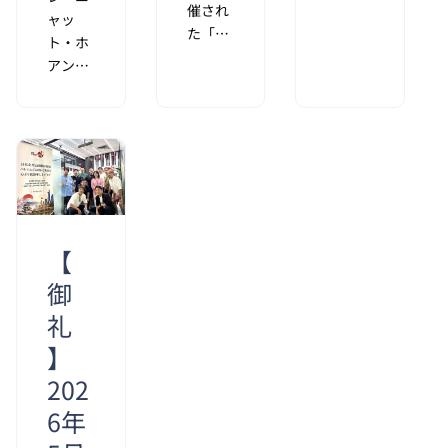
（VINASA）
催され
ャッ
のご代
た「国
ト・ホ
表者様
際集積
アンさ
をオフ
回路・
ん
ィスに
センサ
（22）
お迎え
ー技術
は、
し、会
会議
Apple
員証明
2026（Wefab
のソフ
書の授
2026）」
トウェ
与を受
で講演
ア開発
けまし
したマ
コンテ
【
た。こ
ーベ
スト
れによ
御
ル・ベ
「Swift
り、
トナム
礼
Student
TFOは
のレ・
Challenge」
】
正式に
クア
で優勝
VINASA
ン・ダ
202
し、
の会員
ム社長
WWDC
6年
企業と
は、ベ
2026で
なりま
トナム