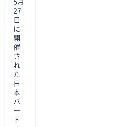
5月
ティ
した。
人技術
27
ム・ク
VINASA
者は
ック
日
は2002
3nmや
CEOと
年に設
2nmと
に
対面し
立され
いった
た。 ハ
開
た、ベ
最先端
ノイ工
トナム
催
の半導
科大学
のデジ
体を含
さ
の学生
タルテ
め、先
である
れ
クノロ
端チッ
レ・ニ
ジー企
プ設計
た
ャッ
業コミ
のすべ
ト・ホ
日
ュニテ
ての工
アンさ
ィを代
本
程を担
んは、
表する
うこと
パ
「Swift
最も権
ができ
Student
ー
ると述
Challenge
ト
べた。
2026」
ダム氏
で世界