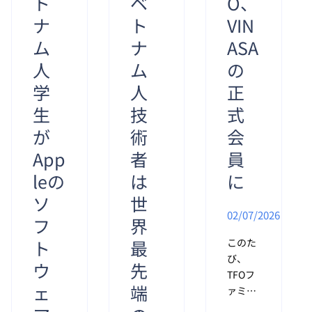
ト
ベ
O、
ナ
ト
VIN
ム
ナ
ASA
人
ム
の
学
人
正
生
技
式
が
術
会
App
者
員
leの
は
に
ソ
世
02/07/2026
フ
界
ト
最
このた
び、
ウ
先
TFOフ
ェ
端
ァミリ
ーの皆