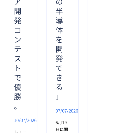
ア
の
様と共
開
半
有した
発
導
い大変
喜ばし
コ
体
いニュ
ン
を
ースが
ござい
テ
開
ます。
ス
発
2026年
ト
で
6月5日
午前10
で
き
時、
優
る
TFOは
ベトナ
勝
」
ムソフ
。
トウェ
07/07/2026
ア・IT
10/07/2026
サービ
6月19
ス協会
日に開
レ・ニ