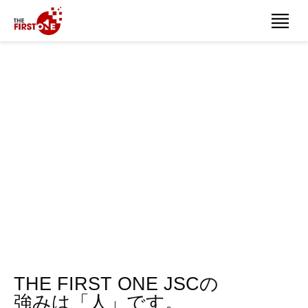
採用情報
私たちは、「日本から世界へ」という想いを原点に、情熱あふれるチ
ームで会社を立ち上げました。
今では多様な仲間が集まり、専門性を磨きながらさらなる成長を目指
しています。
TFOでは団結の精神と挑戦する意欲を大切にし、一丸となって国際市
場で新たな価値を生み出していきます。
THE FIRST ONE JSCの
強みは「人」です。