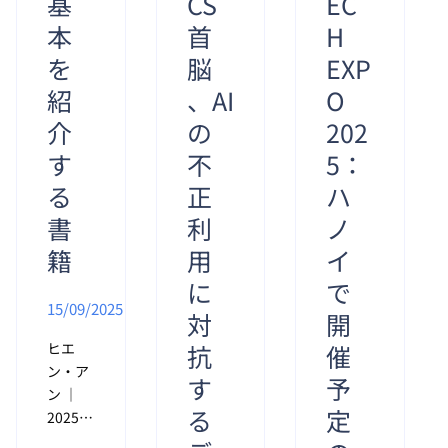
基
CS
EC
本
首
H
を
脳
EXP
紹
、AI
O
介
の
202
す
不
5：
る
正
ハ
書
利
ノ
籍
用
イ
に
で
15/09/2025
対
開
ヒエ
抗
催
ン・ア
す
予
ン ｜
る
定
2025年
7月7日