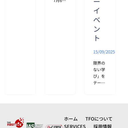
ー
7月6日
みやす
から7
い内容
イ
日にか
となっ
ベ
けて開
てい
ン
催され
る。 第
ている
4次産
ト
首脳会
業革命
議にお
が急速
15/09/2025
いて、
に進展
BRICS
する
限界の
諸国
中、人
ない学
は、人
工知能
び」を
工知能
（AI）
テーマ
（AI）
はもは
に掲げ
の不正
や遠い
る
利用に
未来の
EDTECH
対抗す
話では
EXPO
るため
なく、
2025
ホーム
TFOについて
の保護
教育、
は、ト
措置を
SERVICES
採用情報
医療、