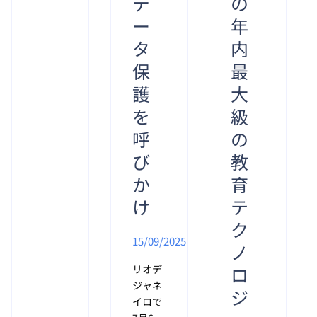
デ
の
09時55
ー
年
分 ホ
タ
内
ー・ト
ゥ・バ
保
最
オ教授
護
大
の著書
『AIと
を
級
人間』
呼
の
は、科
び
教
学的な
アプロ
か
育
ーチを
け
テ
持ちな
がら
ク
も、ベ
15/09/2025
ノ
トナム
リオデ
ロ
の現実
ジャネ
に即し
ジ
イロで
た親し